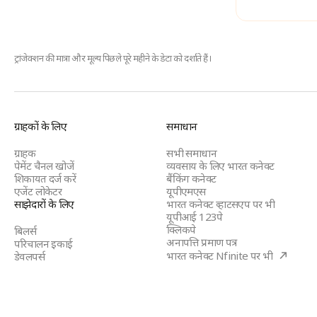
ट्रांजेक्शन की मात्रा और मूल्य पिछले
पूरे महीने के डेटा को दर्शाते हैं।
BBPS
ग्राहकों के लिए
समाधान
Footer
ग्राहक
सभी समाधान
पेमेंट चैनल खोजें
व्यवसाय के लिए भारत कनेक्ट
शिकायत दर्ज करें
बैंकिंग कनेक्ट
एजेंट लोकेटर
यूपीएमएस
साझेदारों के लिए
भारत कनेक्ट व्हाटसएप पर भी
यूपीआई 123पे
क्लिकपे
बिलर्स
अनापत्ति प्रमाण पत्र
परिचालन इकाई
(open
भारत कनेक्ट Nfinite पर भी
डेवलपर्स
in
a
new
tab)