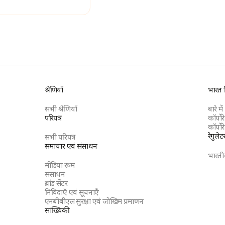
श्रेणियाँ
भारत ब
सभी श्रेणियाँ
बारे में
परिपत्र
कॉर्पो
कॉर्पोर
रेगुलेट
सभी परिपत्र
समाचार एवं संसाधन
भारतीय
मीडिया रूम
संसाधन
s
ब्रांड सेंटर
निविदाएँ एवं सूचनाएँ
एनबीबीएल सुरक्षा एवं जोखिम प्रमाणन
सांख्यिकी