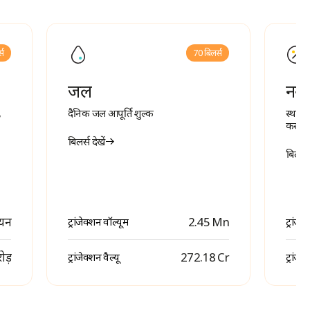
्स
70 बिलर्स
जल
नगर
,
दैनिक जल आपूर्ति शुल्क
स्थान
कर भु
बिलर्स देखें
बिलर्स 
ियन
2.45 Mn
ट्रांजेक्शन वॉल्यूम
ट्रांजे
ोड़
₹ 272.18 Cr
ट्रांजेक्शन वैल्यू
ट्रांजेक