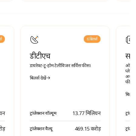
्स
6 बिलर्स
डीटीएच
सब्स
डायरेक्ट-टू-होम टेलीविजन सर्विस फीस।
ओवर-द-
प्लेटफ
अन्य ड
बिलर्स देखें
फीस
बिलर्स 
ियन
13.77 मिलियन
ट्रांजेक्शन वॉल्यूम
ट्रांजे
ोड़
₹ 469.15 करोड़
ट्रांजेक्शन वैल्यू
ट्रांजेक