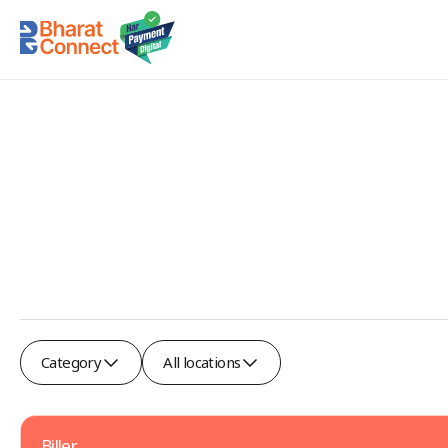
Category
All
Category
All locations
locations
Biller