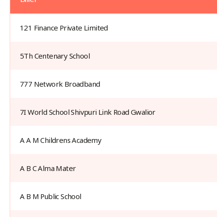
Live
Billers
121 Finance Private Limited
5Th Centenary School
777 Network Broadband
7I World School Shivpuri Link Road Gwalior
A A M Childrens Academy
A B C Alma Mater
A B M Public School