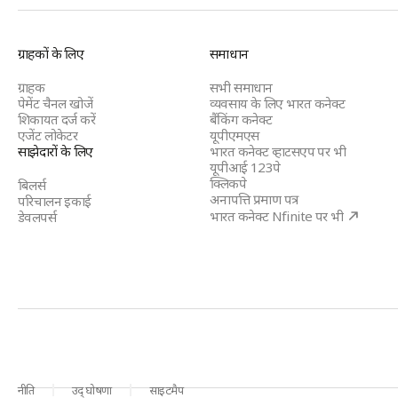
BBPS
ग्राहकों के लिए
समाधान
Footer
ग्राहक
सभी समाधान
पेमेंट चैनल खोजें
व्यवसाय के लिए भारत कनेक्ट
शिकायत दर्ज करें
बैंकिंग कनेक्ट
एजेंट लोकेटर
यूपीएमएस
साझेदारों के लिए
भारत कनेक्ट व्हाटसएप पर भी
यूपीआई 123पे
क्लिकपे
बिलर्स
अनापत्ति प्रमाण पत्र
परिचालन इकाई
भारत कनेक्ट Nfinite पर भी
डेवलपर्स
नीति
उद् घोषणा
साइटमैप