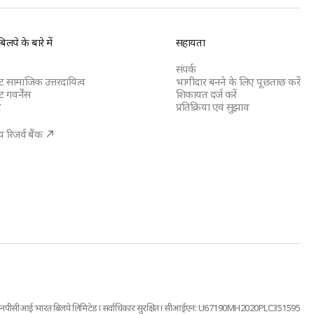
लपे के बारे में
सहायता
संपर्क
रेट सामाजिक उत्तरदायित्व
भागीदार बनने के लिए पूछताछ करें
ट गवर्नेंस
शिकायत दर्ज करें
र
प्रतिक्रिया एवं सुझाव
 रिजर्व बैंक
नपीसीआई भारत बिलपे लिमिटेड। सर्वाधिकार सुरक्षित। सीआईएन: U67190MH2020PLC351595