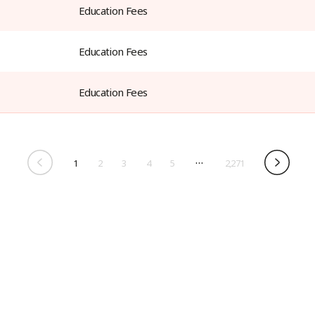
Education Fees
Education Fees
Education Fees
…
1
2
3
4
5
2,271