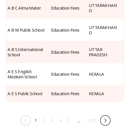
UTTARAKHAN
A B C Alma Mater
Education Fees
D
UTTARAKHAN
A B M Public School
Education Fees
D
A B S International 
UTTAR 
Education Fees
School
PRADESH
A E S English 
Education Fees
KERALA
Medium School
A E S Public School
Education Fees
KERALA
1
2
3
4
5
…
2,271