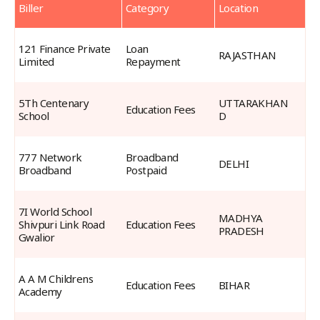
Biller
Category
Location
Live
Billers
121 Finance Private 
Loan 
RAJASTHAN
Limited
Repayment
5Th Centenary 
UTTARAKHAN
Education Fees
School
D
777 Network 
Broadband 
DELHI
Broadband
Postpaid
7I World School 
MADHYA 
Shivpuri Link Road 
Education Fees
PRADESH
Gwalior
A A M Childrens 
Education Fees
BIHAR
Academy