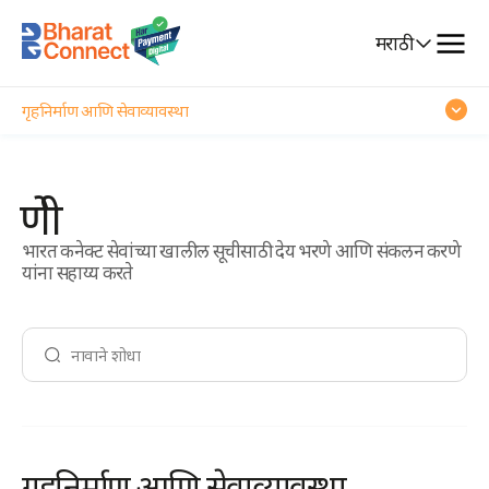
Select
मराठी
Language
गृहनिर्माण आणि सेवाव्यावस्था
संवाद
श्रेणी
प्रवास
भारत कनेक्ट सेवांच्या खालील सूचीसाठी देय भरणे आणि संकलन करणे
वित्त
यांना सहाय्य करते
करमणूक
सवड
गृहनिर्माण आणि सेवाव्यावस्था