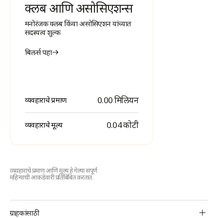
क्लब आणि असोसिएशन्स
मनोरंजक क्लब किंवा असोसिएशन यांच्यात
सदस्यत्व शुल्क
बिलर्स पहा
0.00 मिलियन
व्यवहाराचे प्रमाण
₹ 0.04 कोटी
व्यवहाराचे मूल्य
व्यवहाराचे प्रमाण आणि मूल्य हे गेल्या संपूर्ण
महिन्याची आकडेवारी प्रतिबिंबित करतात.
BBPS
ग्राहकांसाठी
Footer