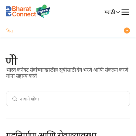
संवाद
Select
मराठी
प्रवास
Language
वित्त
करमणूक
श्रेणी
सवड
भारत कनेक्ट सेवांच्या खालील सूचीसाठी देय भरणे आणि संकलन करणे
यांना सहाय्य करते
गृहनिर्माण आणि सेवाव्यावस्था