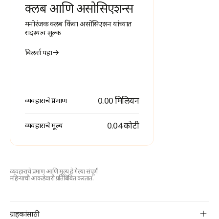
क्लब आणि असोसिएशन्स
मनोरंजक क्लब किंवा असोसिएशन यांच्यात
सदस्यत्व शुल्क
बिलर्स पहा
0.00 मिलियन
व्यवहाराचे प्रमाण
₹ 0.04 कोटी
व्यवहाराचे मूल्य
व्यवहाराचे प्रमाण आणि मूल्य हे गेल्या संपूर्ण
महिन्याची आकडेवारी प्रतिबिंबित करतात.
BBPS
ग्राहकांसाठी
Footer