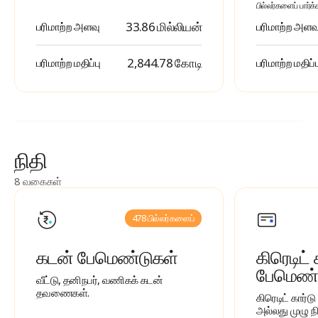
பில்லர்களைப் பார்க்
33.86 மில்லியன்
பரிமாற்ற அளவு
பரிமாற்ற அளவ
₹ 2,844.78 கோடி
பரிமாற்ற மதிப்பு
பரிமாற்ற மதிப்ப
நிதி
8 வகைகள்
478 பில்லர்களைப்
கடன் பேமெண்டுகள்
கிரெடிட் 
பேமெண்
வீட்டு, தனிநபர், வணிகக் கடன்
தவணைகள்.
கிரெடிட் கார்ட
அல்லது முழு 