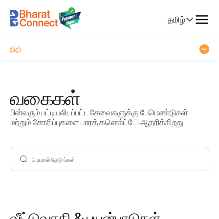
தொலைத்
தொடர்பு
Select
தமிழ்
பயணம்
Language
நிதி
பொழுது
போக்கு
வகைகள்
பொழுது
போக்கு
பின்வரும் பட்டியலிடப்பட்ட சேவைகளுக்கு பேமெண்டுகள்
மற்றும் சேகரிப்புகளை பாரத் கனெக்ட்ே ஆதரிக்கிறது
வீட்டுவசதி & பயன்பாடுகள்