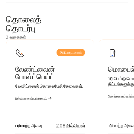
தொலைத்
தொடர்பு
3 வகைகள்
9 பில்லர்களைப்
லேண்ட்லைன்
மொபைல் 
போஸ்ட்பெய்ட்
பிரிபெய்டு ம
திட்டங்களுக்கு 
லேண்ட்லைன் தொலைபேசி சேவைகள்.
பில்லர்களைப் பார்க்
பில்லர்களைப் பார்க்கவும்
2.08 மில்லியன்
பரிமாற்ற அளவு
பரிமாற்ற அளவ