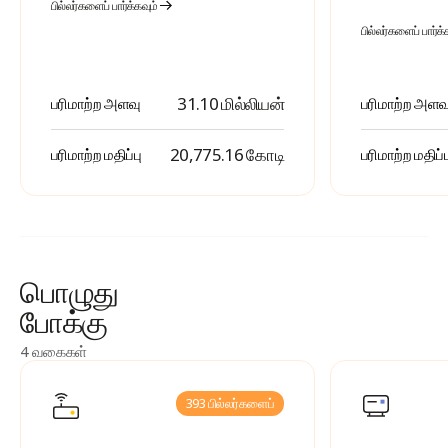
பில்லர்களைப் பார்க்கவும்
பில்லர்களைப் பார்க்
31.10 மில்லியன்
பரிமாற்ற அளவு
பரிமாற்ற அளவ
₹ 20,775.16 கோடி
பரிமாற்ற மதிப்பு
பரிமாற்ற மதிப்ப
பொழுது
போக்கு
4 வகைகள்
393 பில்லர்களைப்