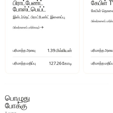
பிராட்பேண்ட்
கேபிள் 
போஸ்ட்பெய்ட்
கேபிள் தொலை
இன்டர்நெட் பிராட்பேண்ட் இணைப்பு.
பில்லர்களைப் பார்க்
பில்லர்களைப் பார்க்கவும்
1.39 மில்லியன்
பரிமாற்ற அளவு
பரிமாற்ற அளவ
₹ 127.26 கோடி
பரிமாற்ற மதிப்பு
பரிமாற்ற மதிப்ப
பொழுது
போக்கு
1 வகை