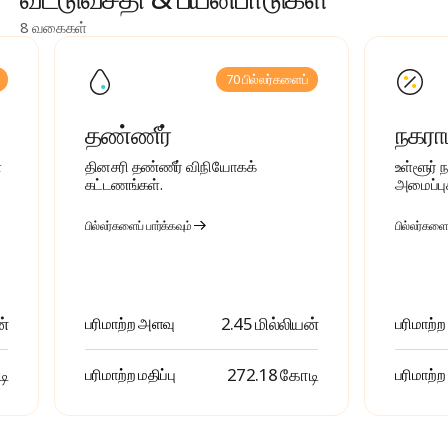
8 வகைகள்
70 பில்லர்களைப்
தண்ணீர்
நகராட
்
தினசரி தண்ணீர் விநியோகக்
உள்ளூர் 
கட்டணங்கள்.
அமைப்புக
பில்லர்களைப் பார்க்கவும்
பில்லர்களைப
ன்
2.45 மில்லியன்
பரிமாற்ற அளவு
பரிமாற்
டி
₹ 272.18 கோடி
பரிமாற்ற மதிப்பு
பரிமாற்ற 