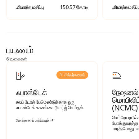
₹ 150.57 கோடி
பரிமாற்ற மதிப்பு
பரிமாற்ற மதிப்ப
பயணம்
6 வகைகள்
31 பில்லர்களைப்
ஃபாஸ்டேக்
நேஷனல்
மொபிலிட்
சுலப் டோல் பேமெண்டுக்காக ஒரு
(NCMC)
ஃபாஸ்டேக் கணக்கை ரீசார்ஜ் செய்தல்.
மெட்ரோ ரயில்
பில்லர்களைப் பார்க்கவும்
போக்குவரத்து
பாரத் பொது 