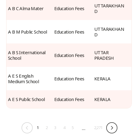
UTTARAKHAN
A B C Alma Mater
Education Fees
D
UTTARAKHAN
A B M Public School
Education Fees
D
A B S International 
UTTAR 
Education Fees
School
PRADESH
A E S English 
Education Fees
KERALA
Medium School
A E S Public School
Education Fees
KERALA
1
2
3
4
5
…
2,271