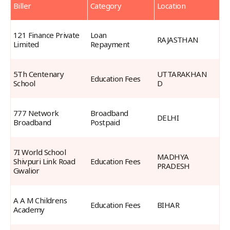
Biller
Category
Location
Live
Billers
121 Finance Private 
Loan 
RAJASTHAN
Limited
Repayment
5Th Centenary 
UTTARAKHAN
Education Fees
School
D
777 Network 
Broadband 
DELHI
Broadband
Postpaid
7I World School 
MADHYA 
Shivpuri Link Road 
Education Fees
PRADESH
Gwalior
A A M Childrens 
Education Fees
BIHAR
Academy