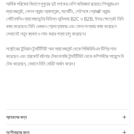
আর্থিক পরিষেবা বিভাগে নূপুরের দুই দশকের বেশি অভিজ্ঞতা রয়েছে। পিঅ্যান্ডএল
ম্যানেজমেন্ট, সেলস অ্যান্ড অ্যালায়েন্স, মার্কেটিং, সেইসঙ্গে প্রোডাক্ট অ্যান্ড
পোর্টফোলিও ম্যানেজমেন্টের বিভিন্ন ভূমিকায় B2C ও B2B, উভয় ক্ষেত্রেই তিনি
কাজ করেছেন। তিনি একজন গ্রোথ হ্যাকার এবং যেসব সংস্থায় কাজ করেছেন
সেখানেই নতুন ব্যবসা ও লাভ করার পন্থা চালু করেছেন।
লক্ষ্ণৌয়ের ইন্ডিয়ান ইন্সটিটিউট অফ ম্যানেজমেন্ট থেকে পিজিডিবিএম ডীগ্রি লাভ
করেছেন এবং হারকোর্ট বাটলার টেকনোলজি ইন্সটিটিউট থেকে কম্পিউটার সায়েন্সে বি
টেক করেছেন, যেখানে তিনি মেরিট অর্জন করেন।
BBPS
গ্রাহকদের জন্য
Footer
গ্রাহকদের
অংশীদারদের জন্য