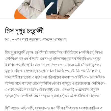
মিস নূপুর চতুর্বেদী
সিইও – এনপিসিআই ভারত বিলপে লিমিটেড (এনবিবিএল)
মিস নূপুর চতুর্বেদী হ্লেন এনপিসিআই ভারত বিলপে লিমিটেডের (এনবিবিএল) সিইও।
এনবিবিএল হল এনপিসিআই-এর সম্পূর্ণ মালিকানাভুক্ত সাবসিডিয়ারি এবং সমস্ত
রিকারিং পেমেন্টের প্রক্রিয়াকরণ করতে সক্ষম দেশের প্রথম প্ল্যাটফর্ম। এই ভূমিকায়
নূপুরের দায়িত্বের মধ্যে ছিল দেশের সর্বত্র রিকারিং পেমেন্টের নিরাপদ, নির্ভরযোগ্য,
আন্তঃপরিচালনাযোগ্য ও সহজলভ্য পরিকাঠামো সংক্রান্ত এনবিবিএল-এর সামগ্রিক
লক্ষ্যের সাথে সামঞ্জস্য রেখে ব্যবসায়িক কৌশল প্রস্তুত ও প্রয়োগ করা। এনবিবিএল-
এ যোগ দেওয়ার আগে তিনি পেইউ (কান্ট্রি হেড - এসএমবি) ও এয়ারটেল পেমেন্টস
ব্যাঙ্ক (চীফ- কর্পোরেট বিজনেস অ্যান্ড অ্যালায়েন্স) এর এক্সিকিউটিভ পদে ছিলেন।
সিটি ব্যাঙ্ক, আইএনজি, স্যামসাং-এর মত বিভিন্ন শীর্ষস্তরের সংস্থায় ব্যাঙ্কিং ও