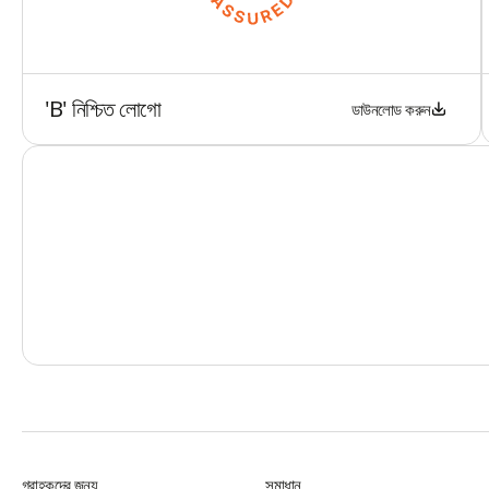
'B' নিশ্চিত লোগো
ডাউনলোড করুন
BBPS
গ্রাহকদের জন্য
সমাধান