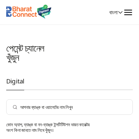
Select
বাংলা
Language
পেমেন্ট চ্যানেল
খুঁজুন
Digital
কোন অ্যাপ, ব্যাঙ্ক বা নন-ব্যাঙ্ক ইন্সটিটিউশন ভারত কানেক্টর
A P Mahesh Bank
অংশ কিনা জানতে নাম লিখে খুঁজুন।