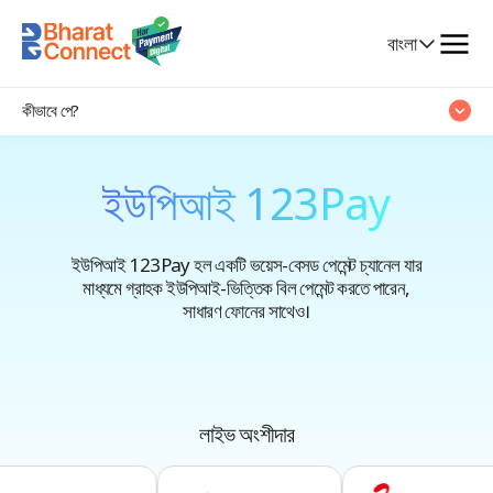
বৈশিষ্ট্য
Select
বাংলা
সুবিধা
Language
কীভাবে পে?
প্রশ্নাবলী
ইউপিআই 123Pay
ইউপিআই 123Pay হল একটি ভয়েস-বেসড পেমেন্ট চ্যানেল যার
মাধ্যমে গ্রাহক ইউপিআই-ভিত্তিক বিল পেমেন্ট করতে পারেন,
সাধারণ ফোনের সাথেও।
লাইভ অংশীদার