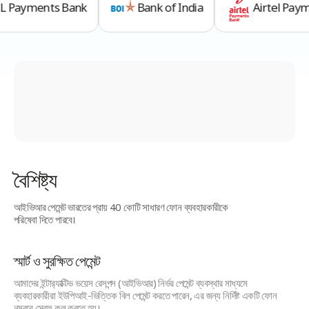
 Payments Bank
Bank of India
Airtel Pay
বৈশিষ্ট্য
আইভিআর পেমেন্ট ভারতের প্রায় 40 কোটি সাধারণ ফোন ব্যবহারকারীকে
পরিষেবা দিতে পারবে।
স্মার্ট ও সুরক্ষিত পেমেন্ট
আমাদের ইন্টার‍্যাক্টিভ ভয়েস রেসপন্স (আইভিআর) নির্ভর পেমেন্ট ব্যবস্থার মাধ্যমে
ব্যবহারকারীরা ইউপিআই-ভিত্তিক বিল পেমেন্ট করতে পারেন, এর জন্য নির্দিষ্ট একটি ফোন
নম্বরে স্রেফ কল করতে হয়।