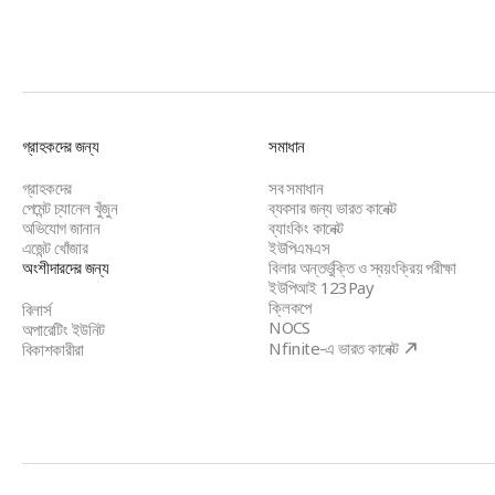
BBPS
গ্রাহকদের জন্য
সমাধান
Footer
গ্রাহকদের
সব সমাধান
পেমেন্ট চ্যানেল খুঁজুন
ব্যবসার জন্য ভারত কানেক্ট
অভিযোগ জানান
ব্যাংকিং কানেক্ট
এজেন্ট খোঁজার
ইউপিএমএস
অংশীদারদের জন্য
বিলার অন্তর্ভুক্তি ও স্বয়ংক্রিয় পরীক্ষা
ইউপিআই 123Pay
ক্লিকপে
বিলার্স
NOCS
অপারেটিং ইউনিট
Nfinite-এ ভারত কানেক্ট
বিকাশকারীরা