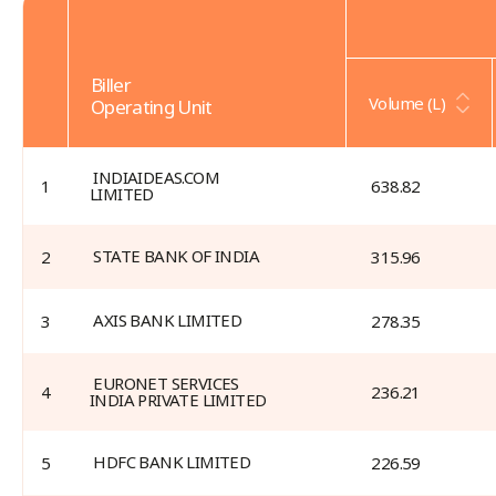
Biller
Volume (L)
Operating Unit
Biller
Operating
 INDIAIDEAS.COM 
1
 638.82 
LIMITED 
Units
 STATE BANK OF INDIA 
2
 315.96 
 AXIS BANK LIMITED 
3
 278.35 
 EURONET SERVICES 
4
 236.21 
INDIA PRIVATE LIMITED 
 HDFC BANK LIMITED 
5
 226.59 