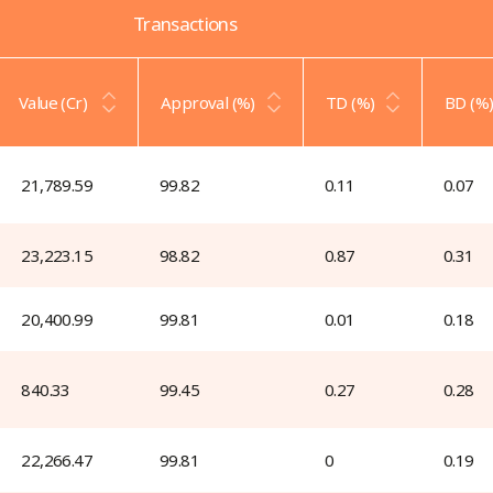
Transactions
Value (Cr)
Approval (%)
TD (%)
BD (%
 21,789.59 
99.82
0.11
0.07
 23,223.15 
98.82
0.87
0.31
 20,400.99 
99.81
0.01
0.18
 840.33 
99.45
0.27
0.28
 22,266.47 
99.81
0
0.19