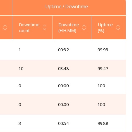
Uptime / Downtime
Downtime
Downtime
Uptime
)
count
(HH:MM)
(%)
1
00:32
99.93
10
03:48
99.47
0
00:00
100
0
00:00
100
3
00:54
99.88