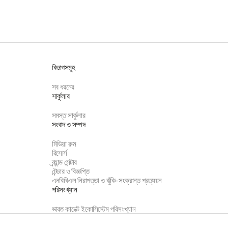
বিভাগসমূহ
সব ধরনের
সার্কুলার
সমস্ত সার্কুলার
সংবাদ ও সম্পদ
মিডিয়া রুম
রিসোর্স
ব্র্যান্ড সেন্টার
টেন্ডার ও বিজ্ঞপ্তি
এনবিবিএল নিরাপত্তা ও ঝুঁকি-সংক্রান্ত প্রত্যয়ন
পরিসংখ্যান
ভারত কানেক্ট ইকোসিস্টেম পরিসংখ্যান