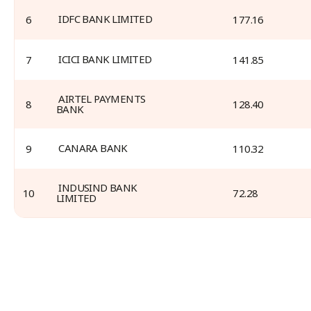
 IDFC BANK LIMITED 
6
 177.16 
 ICICI BANK LIMITED 
7
 141.85 
 AIRTEL PAYMENTS 
8
 128.40 
BANK 
 CANARA BANK 
9
 110.32 
 INDUSIND BANK 
10
 72.28 
LIMITED 