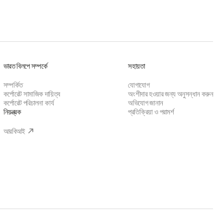
ভারত বিলপে সম্পর্কে
সহায়তা
সম্পর্কিত
যোগাযোগ
কর্পোরেট সামাজিক দায়িত্ব
অংশীদার হওয়ার জন্য অনুসন্ধান করুন
কর্পোরেট পরিচালনা কার্য
অভিযোগ জানান
নিয়ন্ত্রক
প্রতিক্রিয়া ও পরামর্শ
আরবিআই