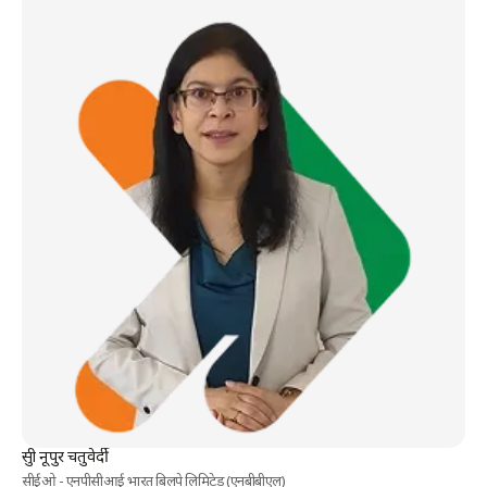
सुश्री नूपुर चतुवेर्दी
सीईओ - एनपीसीआई भारत बिलपे लिमिटेड (एनबीबीएल)