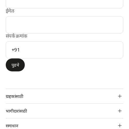
ईमेल
संपर्क क्रमांक
+91
पुढचे
BBPS
ग्राहकांसाठी
Footer
ग्राहक
भागीदारांसाठी
देय भरण्याचे माध्यम
बिलर्स
समाधान