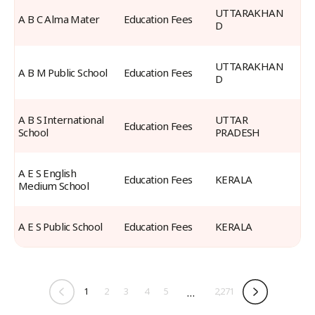
UTTARAKHAN
A B C Alma Mater
Education Fees
D
UTTARAKHAN
A B M Public School
Education Fees
D
A B S International 
UTTAR 
Education Fees
School
PRADESH
A E S English 
Education Fees
KERALA
Medium School
A E S Public School
Education Fees
KERALA
1
2
3
4
5
…
2,271