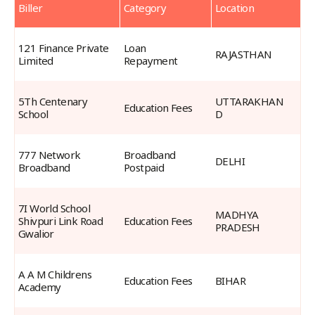
Biller
Category
Location
Live
Billers
121 Finance Private 
Loan 
RAJASTHAN
Limited
Repayment
5Th Centenary 
UTTARAKHAN
Education Fees
School
D
777 Network 
Broadband 
DELHI
Broadband
Postpaid
7I World School 
MADHYA 
Shivpuri Link Road 
Education Fees
PRADESH
Gwalior
A A M Childrens 
Education Fees
BIHAR
Academy