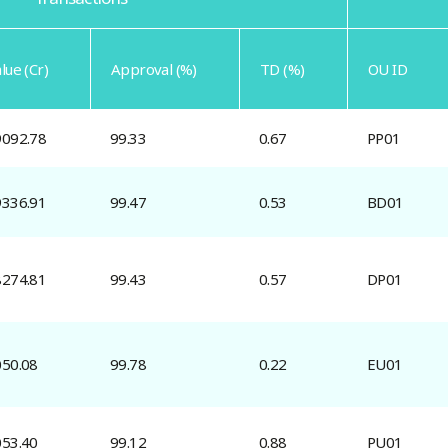
lue (Cr)
Approval (%)
TD (%)
OU ID
9092.78
99.33
0.67
PP01
9336.91
99.47
0.53
BD01
8274.81
99.43
0.57
DP01
050.08
99.78
0.22
EU01
053.40
99.12
0.88
PU01