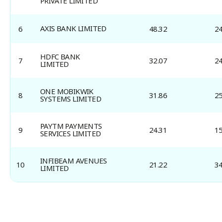
PRIVATE LIMITED
AXIS BANK LIMITED
6
48.32
2
HDFC BANK 
7
32.07
2
LIMITED
ONE MOBIKWIK 
8
31.86
2
SYSTEMS LIMITED
PAYTM PAYMENTS 
9
24.31
1
SERVICES LIMITED
INFIBEAM AVENUES 
10
21.22
3
LIMITED