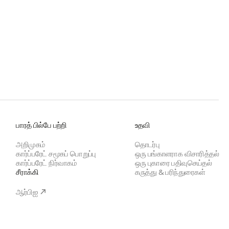
பாரத் பில்பே பற்றி
உதவி
அறிமுகம்
தொடர்பு
கார்ப்பரேட் சமூகப் பொறுப்பு
ஒரு பங்காளராக விசாரித்தல்
கார்ப்பரேட் நிர்வாகம்
ஒரு புகாரை பதிவுசெய்தல்
சீராக்கி
கருத்து & பரிந்துரைகள்
ஆர்பிஐ