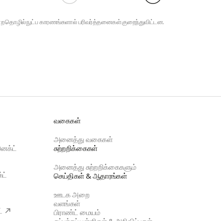
ோன்ற தொழில்நுட்ப காரணங்களால் பரிவர்த்தனைகள் குறைந்துவிட்டன.
வகைகள்
அனைத்து வகைகள்
ெக்ட்
சுற்றறிக்கைகள்
அனைத்து சுற்றறிக்கைகளும்
்ட்
செய்திகள் & ஆதாரங்கள்
ஊடக அறை
வளங்கள்
ட்
பிராண்ட் மையம்