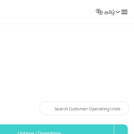
Select
தமிழ்
Language
Uptime / Downtime