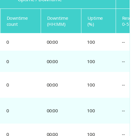
Downtime
Downtime
Uptime
Resolv
count
(HH:MM)
(%)
0-5 da
0
00:00
100
--
0
00:00
100
--
0
00:00
100
--
0
00:00
100
--
0
00:00
100
--