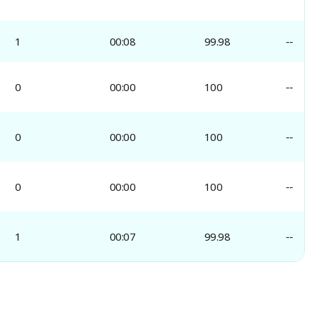
1
00:08
99.98
--
0
00:00
100
--
0
00:00
100
--
0
00:00
100
--
1
00:07
99.98
--