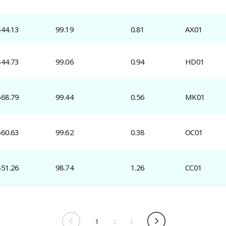
444.13
99.19
0.81
AX01
444.73
99.06
0.94
HD01
568.79
99.44
0.56
MK01
560.63
99.62
0.38
OC01
451.26
98.74
1.26
CC01
1
2
3