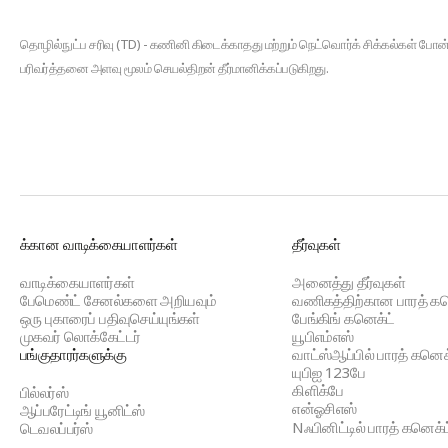
தொழில்நுட்ப சரிவு (TD) - கணினி கிடைக்காதது மற்றும் நெட்வொர்க் சிக்கல்கள் ப
பரிவர்த்தனை அளவு மூலம் செயல்திறன் தீர்மானிக்கப்படுகிறது.
BBPS
க்கான வாடிக்கையாளர்கள்
தீர்வுகள்
Footer
வாடிக்கையாளர்கள்
அனைத்து தீர்வுகள்
பேமெண்ட் சேனல்களை அறியவும்
வணிகத்திற்கான பாரத் கன
ஒரு புகாரைப் பதிவுசெய்யுங்கள்
பேங்கிங் கனெக்ட்
முகவர் லொக்கேட்டர்
யூபிஎம்எஸ்
பங்குதாரர்களுக்கு
வாட்ஸ்ஆப்பில் பாரத் கனெக
யுபிஐ 123பே
கிளிக்பே
பில்லர்ஸ்
என்ஓசிஎஸ்
ஆப்பரேட்டிங் யூனிட்ஸ்
Nஃபினிட்டில் பாரத் கனெக்
டெவலப்பர்ஸ்