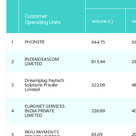
Customer
Volume (L)
Va
Operating Units
Customer
Operating
PHONEPE
1
944.75
3
Units
INDIAIDEAS.COM 
2
815.44
2
LIMITED
Dreamplug Paytech 
3
Solutions Private 
322.09
4
Limited
EURONET SERVICES 
4
INDIA PRIVATE 
226.89
4
LIMITED
PAYU PAYMENTS 
5
63.09
2