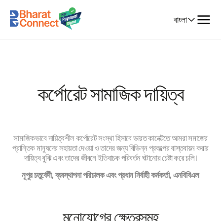
ইতিহাস
Select
বাংলা
Language
প্রোগ্রাম
অংশীদার
পলিসি
কর্পোরেট সামাজিক দায়িত্ব
সামাজিকভাবে দায়িত্বশীল কর্পোরেট সংস্থা হিসাবে ভারত কানেক্টতে আমরা সমাজের
প্রান্তিক মানুষদের সহায়তা দেওয়া ও তাদের জন্য বিভিন্ন প্রকল্পের বাস্তবায়ন করার
দায়িত্ব বুঝি এবং তাদের জীবনে ইতিবাচক পরিবর্তন ঘটানোর চেষ্টা করে চলি।
নূপুর চতুর্বেদী, ব্যবস্থাপনা পরিচালক এবং প্রধান নির্বাহী কর্মকর্তা, এনবিবিএল
মনোযোগের ক্ষেত্রসমূহ