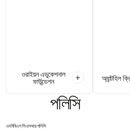
ওরাইয়ন এডুকেশনাল
অ্যান্টহিল ক
ফাউন্ডেশন
পলিসি
এনবিবিএল সিএসআর পলিসি