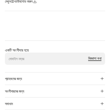
দেখুন
ডাউনলোড করুন
একটি অংশীদার হয়ে
জিজ্ঞাসা করা
BBPS
গ্রাহকদের জন্য
Footer
গ্রাহকদের
অংশীদারদের জন্য
পেমেন্ট চ্যানেল খুঁজুন
বিলার্স
সমাধান
অভিযোগ জানান