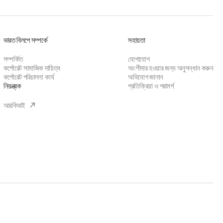
ভারত বিলপে সম্পর্কে
সহায়তা
সম্পর্কিত
যোগাযোগ
কর্পোরেট সামাজিক দায়িত্ব
অংশীদার হওয়ার জন্য অনুসন্ধান করুন
কর্পোরেট পরিচালনা কার্য
অভিযোগ জানান
নিয়ন্ত্রক
প্রতিক্রিয়া ও পরামর্শ
(opens
আরবিআই
in
a
new
tab)