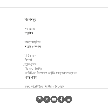
বিভাগসমূহ
সব ধরনের
সার্কুলার
সমস্ত সার্কুলার
সংবাদ ও সম্পদ
মিডিয়া রুম
রিসোর্স
ব্র্যান্ড সেন্টার
টেন্ডার ও বিজ্ঞপ্তি
এনবিবিএল নিরাপত্তা ও ঝুঁকি-সংক্রান্ত প্রত্যয়ন
পরিসংখ্যান
ভারত কানেক্ট ইকোসিস্টেম পরিসংখ্যান