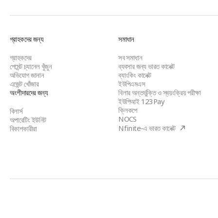
2.71
MB)
BBPS
গ্রাহকদের জন্য
সমাধান
Footer
গ্রাহকদের
সব সমাধান
পেমেন্ট চ্যানেল খুঁজুন
ব্যবসার জন্য ভারত কানেক্ট
অভিযোগ জানান
ব্যাংকিং কানেক্ট
এজেন্ট খোঁজার
ইউপিএমএস
অংশীদারদের জন্য
বিলার অন্তর্ভুক্তি ও স্বয়ংক্রিয় পরীক্ষা
ইউপিআই 123Pay
ক্লিকপে
বিলার্স
NOCS
অপারেটিং ইউনিট
(opens
Nfinite-এ ভারত কানেক্ট
বিকাশকারীরা
in
a
new
tab)