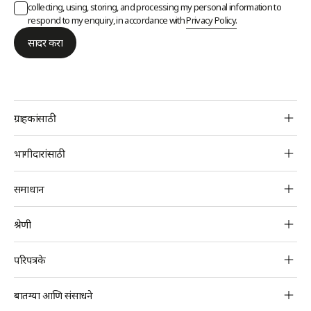
collecting, using, storing, and processing my personal information to
respond to my enquiry, in accordance with
Privacy Policy.
सादर करा
BBPS
ग्राहकांसाठी
Footer
ग्राहक
भागीदारांसाठी
देय भरण्याचे माध्यम
बिलर्स
समाधान
तक्रार करा
ऑपरेटिंग युनिट्स
सर्व समाधान
श्रेणी
एजंट लोकेटर
विकासक
व्यवसायासाठी भारत कनेक्ट
सर्व श्रेणी
परिपत्रके
बँकिंग कनेक्ट
सर्व परिपत्रके
बातम्या आणि संसाधने
यू.पी.एम.एस