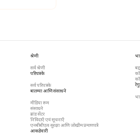
श्रेणी
भा
सर्व श्रेणी
बद्
परिपत्रके
कॉ
कॉ
रेग
सर्व परिपत्रके
बातम्या आणि संसाधने
भा
मीडिया रूम
संसाधने
ब्रांड सेंटर
निविदाएँ एवं सूचनाएँ
एनबीबीएल सुरक्षा आणि जोखीम प्रमाणपत्रे
आकडेवारी