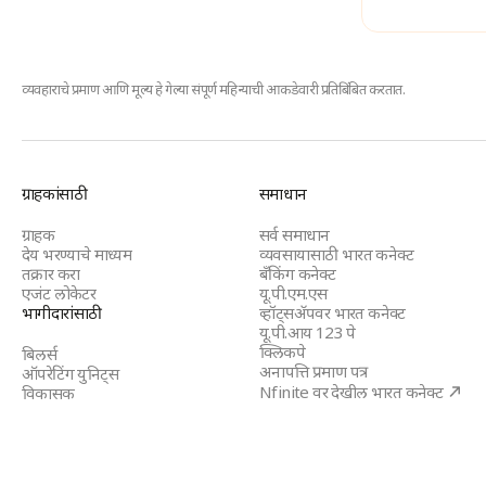
व्यवहाराचे प्रमाण आणि मूल्य हे गेल्या संपूर्ण
महिन्याची आकडेवारी प्रतिबिंबित करतात.
BBPS
ग्राहकांसाठी
समाधान
Footer
ग्राहक
सर्व समाधान
देय भरण्याचे माध्यम
व्यवसायासाठी भारत कनेक्ट
तक्रार करा
बँकिंग कनेक्ट
एजंट लोकेटर
यू.पी.एम.एस
भागीदारांसाठी
व्हॉट्सॲपवर भारत कनेक्ट
यू.पी.आय 123 पे
क्लिकपे
बिलर्स
अनापत्ति प्रमाण पत्र
ऑपरेटिंग युनिट्स
Nfinite वर देखील भारत कनेक्ट
विकासक