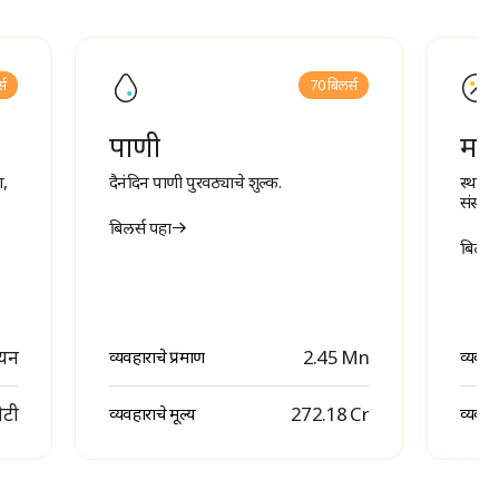
्स
70 बिलर्स
पाणी
महा
ग,
दैनंदिन पाणी पुरवठ्याचे शुल्क.
स्थान
संस्थे
बिलर्स पहा
बिलर्स
ियन
2.45 Mn
व्यवहाराचे प्रमाण
व्यवहा
ोटी
₹ 272.18 Cr
व्यवहाराचे मूल्य
व्यवहार