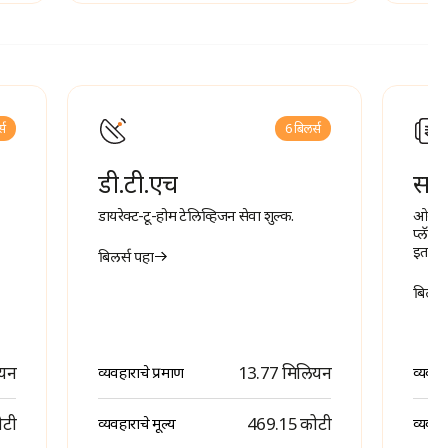
्स
6 बिलर्स
डी.टी.एच
सदस
डायरेक्ट-टू-होम टेलिव्हिजन सेवा शुल्क.
ओव्हर-
प्लॅटफ
इतर डि
बिलर्स पहा
बिलर्स
ियन
13.77 मिलियन
व्यवहाराचे प्रमाण
व्यवहा
ोटी
₹ 469.15 कोटी
व्यवहाराचे मूल्य
व्यवहार