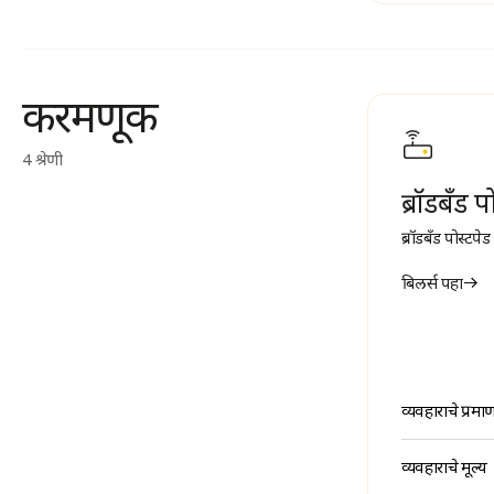
करमणूक
4 श्रेणी
ब्रॉडबँड प
ब्रॉडबँड पोस्टपेड
बिलर्स पहा
व्यवहाराचे प्रमा
व्यवहाराचे मूल्य