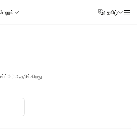
Select
மேலும்
தமிழ்
Language
னெக்ட்ே ஆதரிக்கிறது