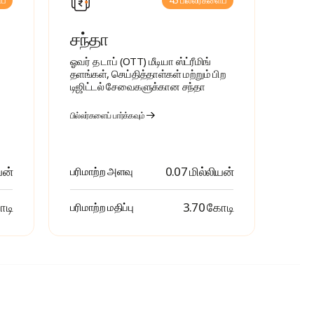
ப்
45 பில்லர்களைப்
சந்தா
ஓவர் த டாப் (OTT) மீடியா ஸ்ட்ரீமிங்
தளங்கள், செய்தித்தாள்கள் மற்றும் பிற
டிஜிட்டல் சேவைகளுக்கான சந்தா
பில்லர்களைப் பார்க்கவும்
யன்
0.07 மில்லியன்
பரிமாற்ற அளவு
ோடி
₹ 3.70 கோடி
பரிமாற்ற மதிப்பு