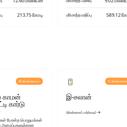
12.40 மில்லியன்
9.02 மில்லி
வு
பரிமாற்ற அளவு
₹ 213.75 கோடி
₹ 589.12 க
பு
பரிமாற்ற மதிப்பு
8 பில்லர்களைப்
5 பில்லர்களை
 காமன்
இ-சலான்
டி கார்டு
பில்லர்களைப் பார்க்கவும்
்கள் போன்ற பொதுமக்கள்
ு அமைப்புகளுக்கான