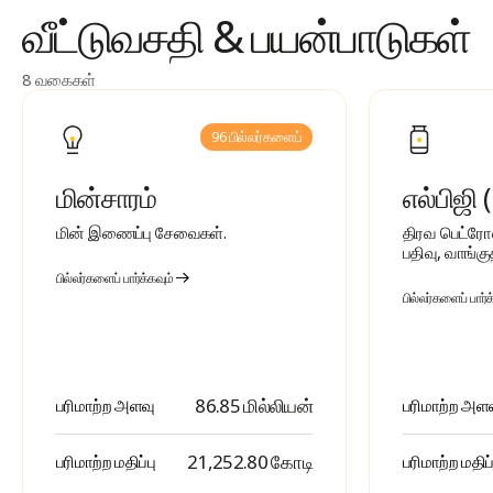
வீட்டுவசதி & பயன்பாடுகள்
8 வகைகள்
96 பில்லர்களைப்
மின்சாரம்
எல்பிஜி 
மின் இணைப்பு சேவைகள்.
திரவ பெட்ரோல
பதிவு, வாங்குத
பில்லர்களைப் பார்க்கவும்
பில்லர்களைப் பார்க
86.85 மில்லியன்
பரிமாற்ற அளவு
பரிமாற்ற அள
₹ 21,252.80 கோடி
பரிமாற்ற மதிப்பு
பரிமாற்ற மதிப்