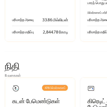
பாரத் பொது
பில்லர்களைப் பார்க
33.86 மில்லியன்
பரிமாற்ற அளவு
பரிமாற்ற அள
₹ 2,844.78 கோடி
பரிமாற்ற மதிப்பு
பரிமாற்ற மதிப்
நிதி
8 வகைகள்
478 பில்லர்களைப்
கடன் பேமெண்டுகள்
கிரெடிட்
பேமெண்