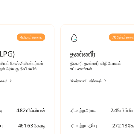
4 பில்லர்களைப்
70 பில்லர்களை
(LPG)
தண்ணீர்
ியம் கேஸ் சிலிண்டர்கள்
தினசரி தண்ணீர் விநியோகக்
ல் அல்லது ரீஃபில்லிங்.
கட்டணங்கள்.
்கவும்
பில்லர்களைப் பார்க்கவும்
4.82 மில்லியன்
2.45 மில்லி
வு
பரிமாற்ற அளவு
₹ 461.63 கோடி
₹ 272.18 க
பு
பரிமாற்ற மதிப்பு