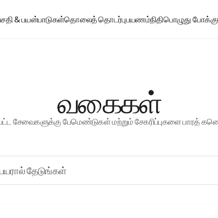
வசதி & பயன்பாடுகள்
தொலைத்
தொடர்பு
பயணம்
நிதி
பொழுது
போக்கு
வகைகள்
டப்பட்ட சேவைகளுக்கு பேமெண்டுகள் மற்றும் சேகரிப்புகளை பாரத் க