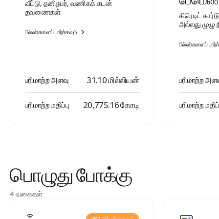
வீட்டு, தனிநபர், வணிகக் கடன்
தவணைகள்.
கிரெடிட் கார்
அல்லது முழு 
பில்லர்களைப் பார்க்கவும்
பில்லர்களைப் பார்க
31.10 மில்லியன்
பரிமாற்ற அளவு
பரிமாற்ற அள
₹ 20,775.16 கோடி
பரிமாற்ற மதிப்பு
பரிமாற்ற மதிப்
பொழுது
போக்கு
4 வகைகள்