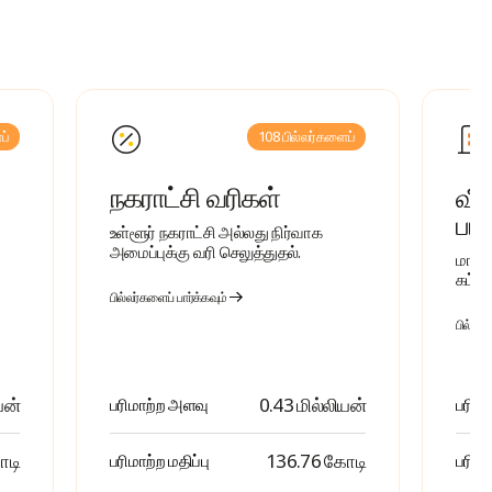
ப்
108 பில்லர்களைப்
நகராட்சி வரிகள்
வீட
பரா
உள்ளூர் நகராட்சி அல்லது நிர்வாக
அமைப்புக்கு வரி செலுத்துதல்.
மாத வ
கட்ட
பில்லர்களைப் பார்க்கவும்
பில்லர்
யன்
0.43 மில்லியன்
பரிமாற்ற அளவு
பரிம
ோடி
₹ 136.76 கோடி
பரிமாற்ற மதிப்பு
பரிமா