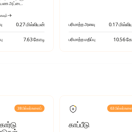
 பயண அட்டை.
்கவும்
0.27 மில்லியன்
0.17 மில்லி
வு
பரிமாற்ற அளவு
₹ 7.63 கோடி
₹ 10.56 க
பு
பரிமாற்ற மதிப்பு
38 பில்லர்களைப்
63 பில்லர்களை
 கார்டு
காப்பீடு
டுகள்