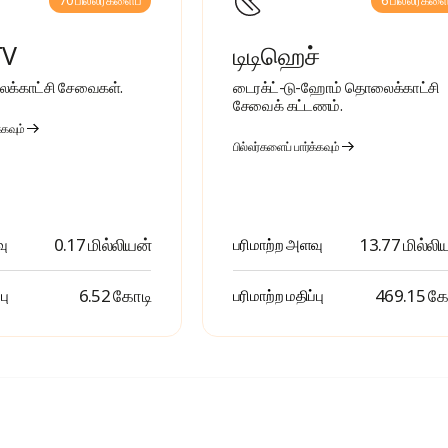
70 பில்லர்களைப்
6 பில்லர்களை
TV
டிடிஹெச்
க்காட்சி சேவைகள்.
டைரக்ட்-டு-ஹோம் தொலைக்காட்சி
சேவைக் கட்டணம்.
்கவும்
பில்லர்களைப் பார்க்கவும்
0.17 மில்லியன்
13.77 மில்லி
வு
பரிமாற்ற அளவு
₹ 6.52 கோடி
₹ 469.15 க
பு
பரிமாற்ற மதிப்பு