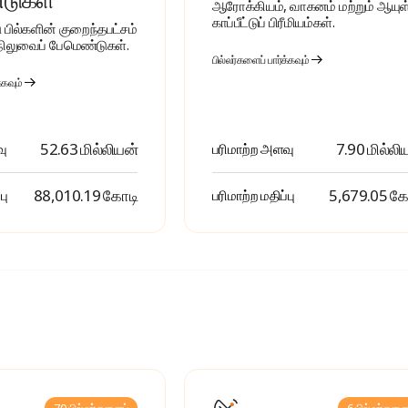
ஆரோக்கியம், வாகனம் மற்றும் ஆயுள
காப்பீட்டுப் பிரீமியம்கள்.
டு பில்களின் குறைந்தபட்சம்
நிலுவைப் பேமெண்டுகள்.
பில்லர்களைப் பார்க்கவும்
்கவும்
52.63 மில்லியன்
7.90 மில்லி
வு
பரிமாற்ற அளவு
₹ 88,010.19 கோடி
₹ 5,679.05 க
பு
பரிமாற்ற மதிப்பு