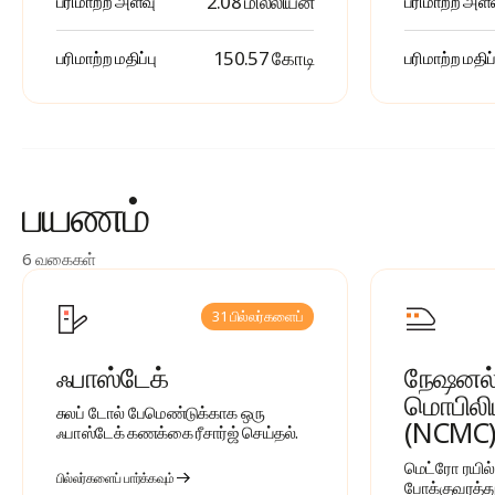
2.08 மில்லியன்
பரிமாற்ற அளவு
பரிமாற்ற அள
₹ 150.57 கோடி
பரிமாற்ற மதிப்பு
பரிமாற்ற மதிப்
பயணம்
6 வகைகள்
31 பில்லர்களைப்
ஃபாஸ்டேக்
நேஷனல்
மொபிலிட்
சுலப் டோல் பேமெண்டுக்காக ஒரு
(NCMC)
ஃபாஸ்டேக் கணக்கை ரீசார்ஜ் செய்தல்.
மெட்ரோ ரயில
பில்லர்களைப் பார்க்கவும்
போக்குவரத்த