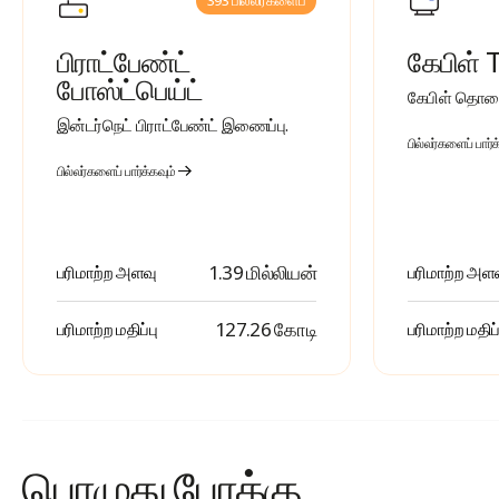
393 பில்லர்களைப்
பிராட்பேண்ட்
கேபிள் 
போஸ்ட்பெய்ட்
கேபிள் தொலை
இன்டர்நெட் பிராட்பேண்ட் இணைப்பு.
பில்லர்களைப் பார்க
பில்லர்களைப் பார்க்கவும்
1.39 மில்லியன்
பரிமாற்ற அளவு
பரிமாற்ற அள
₹ 127.26 கோடி
பரிமாற்ற மதிப்பு
பரிமாற்ற மதிப்
பொழுது
போக்கு