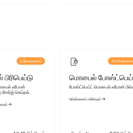
2 பில்லர்களைப்
10 பில்லர்களை
பிரிபெய்டு
மொபைல் போஸ்ட்பெய்
மொபைல் ஃபோன்
போஸ்ட்பெய்ட் மொபைல் ஃபோன் பில்க
 ரீசார்ஜ் செய்தல்.
பில்லர்களைப் பார்க்கவும்
்கவும்