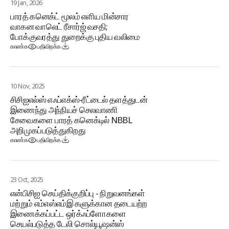
19 Jan, 2026
பாரத் கனெக்ட் மூலம் எளிய மின்சார
வாகன வாலெட் ரீசார்ஜ் வசதி;
போக்குவரத்து துறைக்கு புதிய வலிமை
காண்க
பதிவிறக்க
10 Nov, 2025
சிசிஐஎல்ஸ் எஃப்எக்ஸ்-ரீட்டைல் தளத்துடன்
இணைந்து அந்நியச் செலவாணி
சேவைகளை பாரத் கனெக்டில் NBBL
அறிமுகப்படுத்துகிறது
காண்க
பதிவிறக்க
23 Oct, 2025
என்பிசிஐ செய்திக்குறிப்பு - நிறுவனங்கள்
மற்றும் எம்எஸ்எம்இ களுக்கான தடையற்ற
இணைக்கப்பட்ட ஒர்க்ஃப்ளோகளை
செயல்படுத்த டேலி சொல்யூஷன்ஸ்