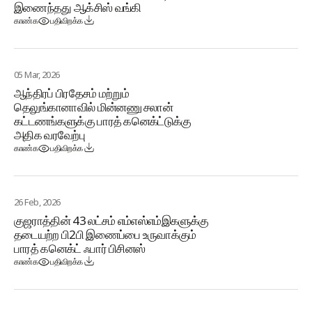
இணைந்தது ஆக்சிஸ் வங்கி
காண்க
பதிவிறக்க
05 Mar, 2026
ஆந்திரப் பிரதேசம் மற்றும்
தெலுங்கானாவில் மின்னணு சலான்
கட்டணங்களுக்கு பாரத் கனெக்ட்டுக்கு
அதிக வரவேற்பு
காண்க
பதிவிறக்க
26 Feb, 2026
குஜராத்தின் 43 லட்சம் எம்எஸ்எம்இகளுக்கு
தடையற்ற பி2பி இணைப்பை உருவாக்கும்
பாரத் கனெக்ட் ஃபார் பிசினஸ்
காண்க
பதிவிறக்க