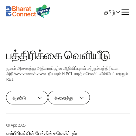
Select
தமிழ்
Language
பத்திரிக்கை வெளியீடு
மூலம் அனைத்து அதிகாரப்பூர்வ அறிவிப்புகள் மற்றும் பத்திரிகை
அறிக்கைகளைக் கண்டறியவும் NPCI பாரத் கனெக்ட் லிமிடெட் மற்றும்
RBI.
ஆண்டு
அனைத்து
09 Apr, 2026
என்பிபிஎல்லின் பேங்கிங் கனெக்ட்டில்