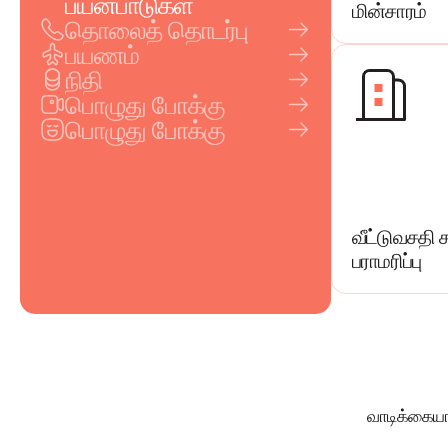
பயன்பாடுகள்
மின்சாரம்
தொலைத் தொடர்பு
பயணம்
நிதி
பொழுது போக்கு
பொழுது போக்கு
வீட்டுவசதி ச
பராமரிப்பு
வாடிக்கையா