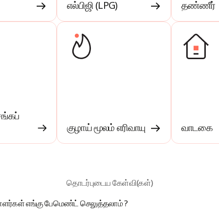
எல்பிஜி (LPG)
தண்ணீர்
ங்கப்
குழாய் மூலம் எரிவாயு
வாடகை
தொடர்புடைய கேள்வி(கள்)
ளர்கள் எங்கு பேமெண்ட் செலுத்தலாம் ?