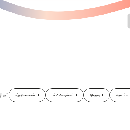
ழிகள்
சுற்றறிக்கைகள்
புள்ளிவிவரங்கள்
ஆதரவு
தொடங்க ப