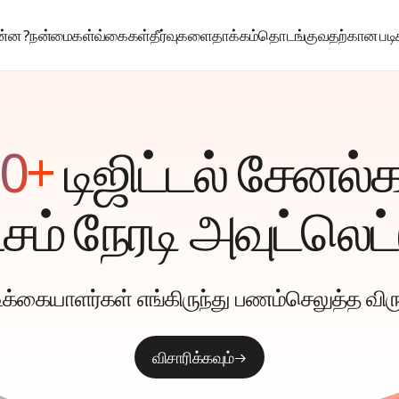
ன்ன ?
நன்மைகள்
வ்கைகள்
தீர்வுகளை
தாக்கம்
தொடங்குவதற்கான படி
0+
டிஜிட்டல்
சேனல்க
்சம்
நேரடி அவுட்லெட்
ிக்கையாளர்கள் எங்கிருந்து பணம்செலுத்த விரு
விசாரிக்கவும்