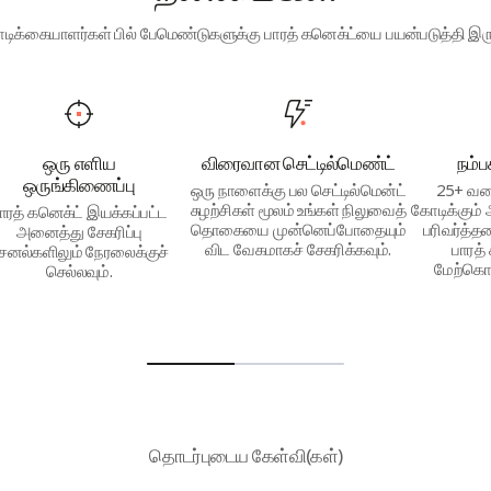
டிக்கையாளர்கள் பில் பேமெண்டுகளுக்கு பாரத் கனெக்ட்யை பயன்படுத்தி இருக
ஒரு எளிய
விரைவான செட்டில்மெண்ட்
நம்
ஒருங்கிணைப்பு
ஒரு நாளைக்கு பல செட்டில்மென்ட்
25+ வக
சுழற்சிகள் மூலம் உங்கள் நிலுவைத்
கோடிக்கும்
ாரத் கனெக்ட் இயக்கப்பட்ட
தொகையை முன்னெப்போதையும்
பரிவர்த்த
அனைத்து சேகரிப்பு
விட வேகமாகச் சேகரிக்கவும்.
பாரத்
ேனல்களிலும் நேரலைக்குச்
மேற்கொள
செல்லவும்.
தொடர்புடைய கேள்வி(கள்)