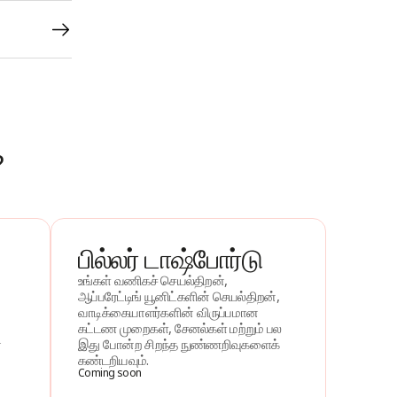
?
பில்லர் டாஷ்போர்டு
உங்கள் வணிகச் செயல்திறன்,
ஆப்பரேட்டிங் யூனிட்களின் செயல்திறன்,
வாடிக்கையாளர்களின் விருப்பமான
கட்டண முறைகள், சேனல்கள் மற்றும் பல
்
இது போன்ற சிறந்த நுண்ணறிவுகளைக்
கண்டறியவும்.
Coming soon