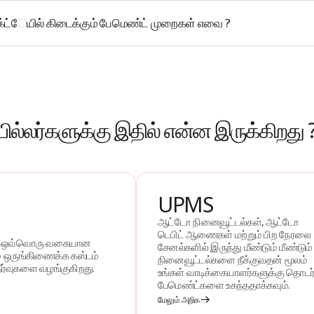
்ட்ேயில் கிடைக்கும் பேமெண்ட் முறைகள் எவை ?
பில்லர்களுக்கு இதில் என்ன இருக்கிறது 
UPMS
ஆட்டோ நினைவூட்டல்கள், ஆட்டோ
டெபிட் ஆணைகள் மற்றும் பிற நேரலை
ட் ஒவ்வொரு வகையான
சேனல்களில் இருந்து மீண்டும் மீண்டும்
ம் ஒருங்கிணைக்க கஸ்டம்
நினைவூட்டல்களை நீக்குவதன் மூலம்
ீர்வுகளை வழங்குகிறது.
உங்கள் வாடிக்கையாளர்களுக்கு தொடர
பேமெண்ட்களை உகந்ததாக்கவும்.
மேலும் அறிக