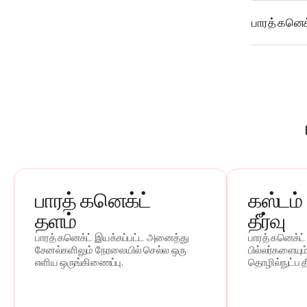
பாரத் கனெக
பாரத் கனெக்ட்
கஸ்டம்
தளம்
தீர்வு
பாரத் கனெக்ட் இயக்கப்பட்ட அனைத்து
பாரத் கனெக்
சேனல்களிலும் நேரலையில் செல்ல ஒரு
பில்லர்களையு
எளிய ஒருங்கிணைப்பு.
தொழில்நுட்ப த