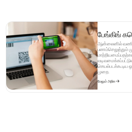
பேங்கிங் கன
ஆன்லைனில் வணிகர
பணம்செலுத்தும்
மாற்றியமைப்பதற்க
வடிவமைக்கப்பட்ட
செயல்படக்கூடிய ஒ
முறை.
மேலும் அறிக