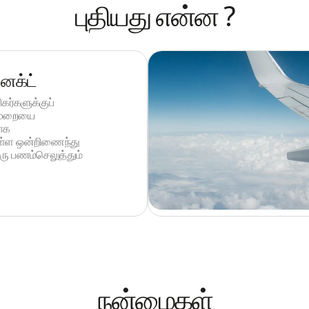
புதியது என்ன ?
ெக்ட்
்களுக்குப்
 முறையை
ாக
ுள்ள ஒன்றிணைந்து
ரு பணம்செலுத்தும்
நன்மைகள்