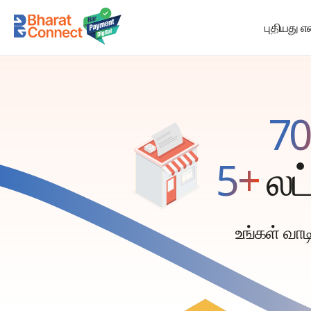
புதியது எ
70
5+
லட
உங்கள் வாட