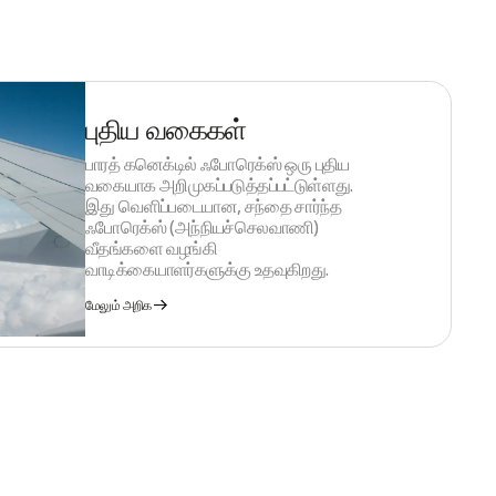
புதிய வகைகள்
பாரத் கனெக்டில் ஃபோரெக்ஸ் ஒரு புதிய
வகையாக அறிமுகப்படுத்தப்பட்டுள்ளது.
இது வெளிப்படையான, சந்தை சார்ந்த
ஃபோரெக்ஸ் (அந்நியச்செலவாணி)
வீதங்களை வழங்கி
வாடிக்கையாளர்களுக்கு உதவுகிறது.
மேலும் அறிக